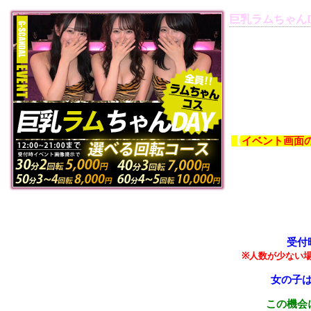
巨乳ラムちゃんD
【
イベント画面
受付
※人数が少ない
女の子
この機会