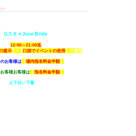
de
本日のイベント
【
GスキャJune Bride
】
12:00～21:00迄
の提示
】+【
口頭でイベントの使用
】で適用
ーのお客様は
【
場内指名料金半額
】
のお客様お客様は
【
指名料金半額
】
子は【
上下白い下着
】になります。
の機会に是非お待ちしております。