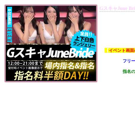
GスキャJune Bri
【
イベント画面
フリ
指名
女の
是非こ