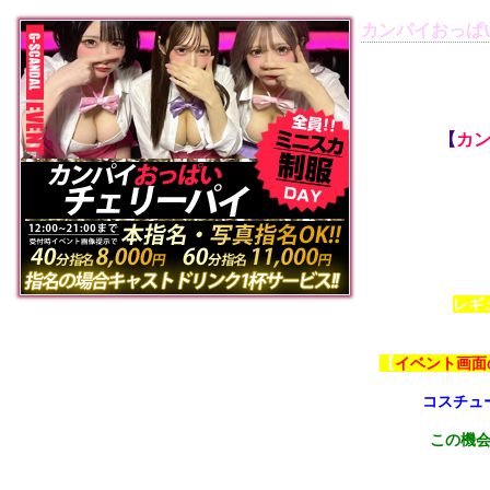
カンパイおっぱ
【
カン
レギ
【
イベント画面
コスチュ
この機