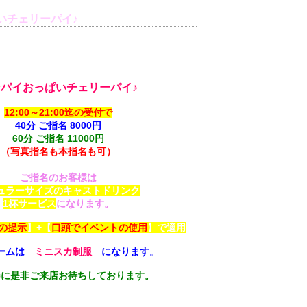
いチェリーパイ♪
本日のイベント
パイおっぱいチェリーパイ♪
】
12:00～21:00迄の受付で
40分 ご指名 8000円
60分 ご指名 11000円
（写真指名も本指名も可）
＋
ご指名のお客様は
ュラーサイズのキャストドリンク
1杯サービス
になります。
の提示
】+【
口頭でイベントの使用
】で適用
ームは
【
ミニスカ制服
】
になります
。
会に是非ご来店お待ちしております。